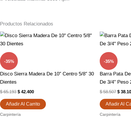
Productos Relacionados
El
El
El
Precio
Precio
Precio
Original
Actual
Origin
Era:
Es:
Era:
$ 65.193.
$ 42.400.
$ 58.50
-35%
-35%
Disco Sierra Madera De 10″ Centro 5/8″ 30
Barra Pata D
Dientes
De 3/4″ Peso 
$
65.193
$
42.400
$
58.507
$
38.1
Añadir Al Carrito
Añadir Al Ca
Carpintería
Carpintería