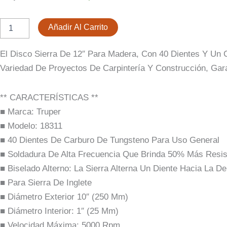
Sierra
Madera
Era:
Es:
12''
Añadir Al Carrito
Centro
$ 115.342.
$ 75.000.
1''
El Disco Sierra De 12″ Para Madera, Con 40 Dientes Y Un C
De
40
Variedad De Proyectos De Carpintería Y Construcción, Gara
Dientes
Cantidad
** CARACTERÍSTICAS **
■ Marca: Truper
■ Modelo: 18311
■ 40 Dientes De Carburo De Tungsteno Para Uso General
■ Soldadura De Alta Frecuencia Que Brinda 50% Más Resis
■ Biselado Alterno: La Sierra Alterna Un Diente Hacia La D
■ Para Sierra De Inglete
■ Diámetro Exterior 10″ (250 Mm)
■ Diámetro Interior: 1″ (25 Mm)
■ Velocidad Máxima: 5000 Rpm