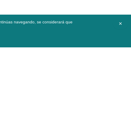
continúas navegando, se considerará que
×