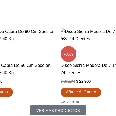
El
El
El
Precio
Precio
Precio
al
Actual
Original
Actual
Es:
Era:
Es:
7.
$ 38.100.
$ 35.104.
$ 22.900.
-35%
e Cabra De 90 Cm Sección
Disco Sierra Madera De 7-1/
2.40 Kg
24 Dientes
00
$
35.104
$
22.900
rrito
Añadir Al Carrito
Carpintería
VER MÁS PRODUCTOS