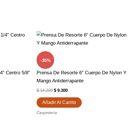
El
El
Precio
Precio
Original
Actual
Era:
Es:
$ 14.209.
$ 9.300.
-35%
4″ Centro 5/8″
Prensa De Resorte 6″ Cuerpo De Nylon Y
Mango Antiderrapante
$
14.209
$
9.300
Añadir Al Carrito
Carpintería