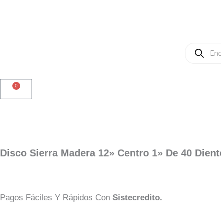
Ir
Al
Contenido
Búsqueda
De
Productos
0
Cart
Disco Sierra Madera 12» Centro 1» De 40 Dient
Pagos Fáciles Y Rápidos Con
Sistecredito.