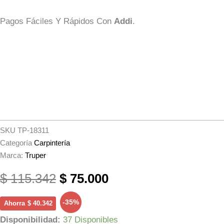
Pagos Fáciles Y Rápidos Con
Addi
.
SKU
TP-18311
Categoría
Carpintería
Marca:
Truper
El
El
$
115.342
$
75.000
Precio
Precio
-35%
Ahorra
$
40.342
Original
Actual
Disco
Disponibilidad:
37 Disponibles