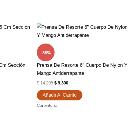
El
El
Precio
Precio
Original
Actual
Era:
Es:
$ 14.209.
$ 9.300.
-35%
 Cm Sección
Prensa De Resorte 6″ Cuerpo De Nylon Y
Mango Antiderrapante
$
14.209
$
9.300
Añadir Al Carrito
Carpintería