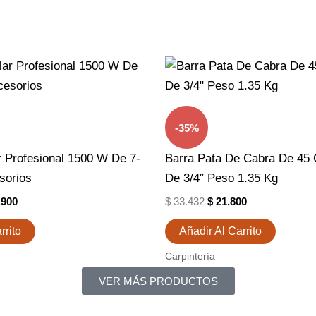
El
El
El
o
Precio
Precio
Precio
nal
Actual
Original
Actual
Es:
Era:
Es:
.618.
$ 307.900.
$ 33.432.
$ 21.800.
-35%
ar Profesional 1500 W De 7-
Barra Pata De Cabra De 45
sorios
De 3/4″ Peso 1.35 Kg
.900
$
33.432
$
21.800
rrito
Añadir Al Carrito
Carpintería
VER MÁS PRODUCTOS