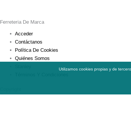
Ferreteria De Marca
Acceder
Contáctanos
Política De Cookies
Quiénes Somos
Stanley
Utilizamos cookies propias y de tercer
Términos Y Condiciones
Copyright
©
2025
Ferreimportaciones
FERRETERÍA DE MARCA
D&D
S.A.S
Explora
|