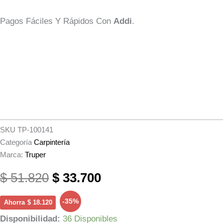
Pagos Fáciles Y Rápidos Con
Addi
.
SKU
TP-100141
Categoría
Carpintería
Marca:
Truper
El
El
$
51.820
$
33.700
Precio
Precio
-35%
Ahorra
$
18.120
Original
Actual
Prensa
Disponibilidad:
36 Disponibles