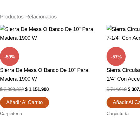
Productos Relacionados
El
El
El
Precio
Precio
Preci
Original
Actual
Origi
Era:
Es:
Era:
$ 2.808.322.
$ 1.151.900.
$ 714
-59%
-57%
Sierra De Mesa O Banco De 10″ Para
Sierra Circul
Madera 1900 W
1/4″ Con Acce
$
2.808.322
$
1.151.900
$
714.618
$
307
Añadir Al Carrito
Añadir Al Ca
Carpintería
Carpintería