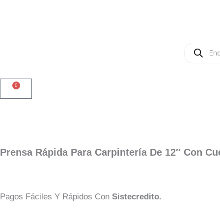
Ir
Al
Contenido
Búsqueda
De
Productos
0
Cart
Prensa Rápida Para Carpintería De 12″ Con Cu
Pagos Fáciles Y Rápidos Con
Sistecredito.