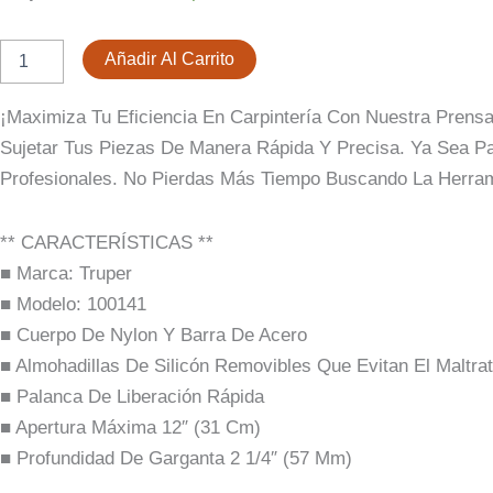
Rápida
Para
Era:
Es:
Carpintería
Añadir Al Carrito
De
$ 51.820.
$ 33.700.
12"
¡Maximiza Tu Eficiencia En Carpintería Con Nuestra Prens
Con
Cuerpo
Sujetar Tus Piezas De Manera Rápida Y Precisa. Ya Sea P
De
Profesionales. No Pierdas Más Tiempo Buscando La Herra
Nylon
Cantidad
** CARACTERÍSTICAS **
■ Marca: Truper
■ Modelo: 100141
■ Cuerpo De Nylon Y Barra De Acero
■ Almohadillas De Silicón Removibles Que Evitan El Maltra
■ Palanca De Liberación Rápida
■ Apertura Máxima 12″ (31 Cm)
■ Profundidad De Garganta 2 1/4″ (57 Mm)