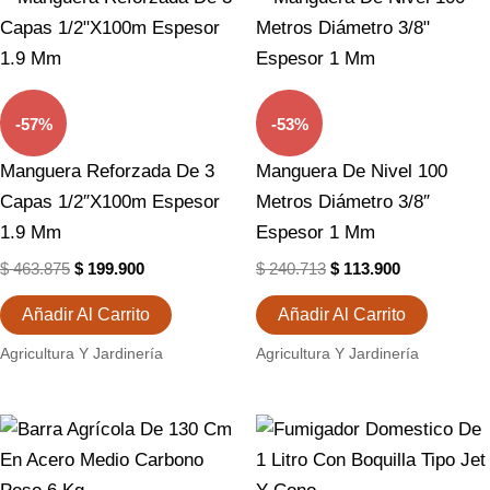
Precio
Precio
Precio
Precio
Original
Actual
Original
Actual
Era:
Es:
Era:
Es:
$ 463.875.
$ 199.900.
$ 240.713.
$ 113.900.
-57%
-53%
Manguera Reforzada De 3
Manguera De Nivel 100
Capas 1/2″x100m Espesor
Metros Diámetro 3/8″
1.9 Mm
Espesor 1 Mm
$
463.875
$
199.900
$
240.713
$
113.900
Añadir Al Carrito
Añadir Al Carrito
Agricultura Y Jardinería
Agricultura Y Jardinería
El
El
El
El
Precio
Precio
Precio
Precio
Original
Actual
Original
Actual
Era:
Es:
Era:
Es: