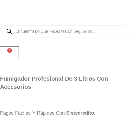
Ir
Al
Contenido
Búsqueda
De
Productos
0
Cart
Fumigador Profesional De 3 Litros Con
Accesorios
Pagos Fáciles Y Rápidos Con
Sistecredito.