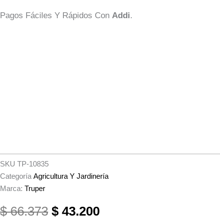
Pagos Fáciles Y Rápidos Con
Addi
.
SKU
TP-10835
Categoría
Agricultura Y Jardinería
Marca:
Truper
El
El
$
66.373
$
43.200