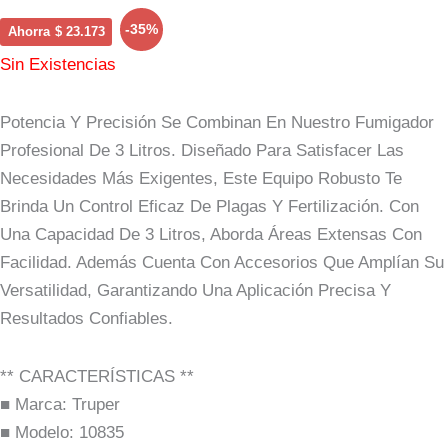
Precio
Precio
-35%
Ahorra
$
23.173
Original
Actual
Sin Existencias
Era:
Es:
Potencia Y Precisión Se Combinan En Nuestro Fumigador
$ 66.373.
$ 43.200.
Profesional De 3 Litros. Diseñado Para Satisfacer Las
Necesidades Más Exigentes, Este Equipo Robusto Te
Brinda Un Control Eficaz De Plagas Y Fertilización. Con
Una Capacidad De 3 Litros, Aborda Áreas Extensas Con
Facilidad. Además Cuenta Con Accesorios Que Amplían Su
Versatilidad, Garantizando Una Aplicación Precisa Y
Resultados Confiables.
** CARACTERÍSTICAS **
■ Marca: Truper
■ Modelo: 10835