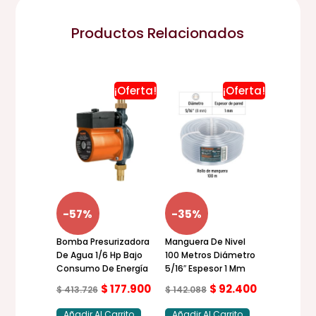
Productos Relacionados
¡Oferta!
¡Oferta!
El
El
El
El
precio
precio
precio
precio
original
actual
original
actual
era:
es:
era:
es:
$ 413.726.
$ 177.900.
$ 142.088.
$ 92.400.
-57%
-35%
Bomba Presurizadora
Manguera De Nivel
De Agua 1/6 Hp Bajo
100 Metros Diámetro
Consumo De Energía
5/16″ Espesor 1 Mm
$
177.900
$
92.400
$
413.726
$
142.088
Añadir Al Carrito
Añadir Al Carrito