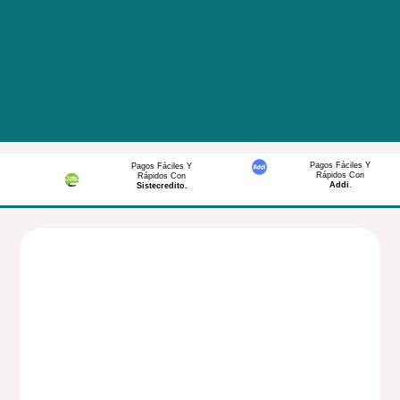
Pagos Fáciles Y
Pagos Fáciles Y
Rápidos Con
Rápidos Con
Addi
.
Sistecredito.