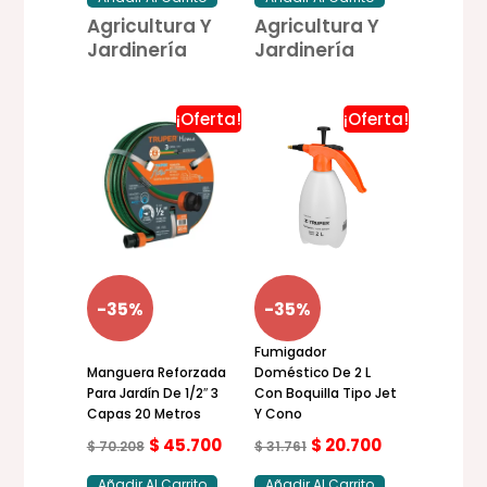
Agricultura Y
Agricultura Y
Jardinería
Jardinería
¡Oferta!
¡Oferta!
El
El
El
El
precio
precio
precio
precio
original
actual
original
actual
era:
es:
era:
es:
$ 70.208.
$ 45.700.
$ 31.761.
$ 20.700.
-35%
-35%
Fumigador
Manguera Reforzada
Doméstico De 2 L
Para Jardín De 1/2″ 3
Con Boquilla Tipo Jet
Capas 20 Metros
Y Cono
$
45.700
$
20.700
$
70.208
$
31.761
Añadir Al Carrito
Añadir Al Carrito