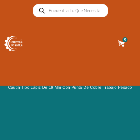
Ir
Búsqueda
al
De
Productos
contenido
Cart
0
Cautín Tipo Lápiz De 19 Mm Con Punta De Cobre Trabajo Pesado