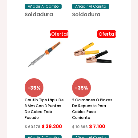
Añadir Al Carrito
Añadir Al Carrito
Soldadura
Soldadura
¡Oferta!
¡Oferta!
El
El
El
El
precio
precio
precio
precio
original
actual
original
actual
era:
es:
era:
es:
$ 60.178.
$ 39.200.
$ 10.866.
$ 7.100.
-35%
-35%
Cautín Tipo Lápiz De
2 Caimanes O Pinzas
8 Mm Con 3 Puntas
De Repuesto Para
De Cobre Trab
Cables Pasa
Pesado
Corriente
$
39.200
$
7.100
$
60.178
$
10.866
Añadir Al Carrito
Añadir Al Carrito