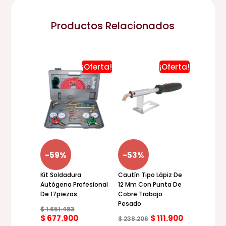
Productos Relacionados
¡Oferta!
¡Oferta!
El
El
El
El
precio
precio
precio
precio
original
actual
original
actual
era:
es:
era:
es:
$ 1.651.483.
$ 677.900.
$ 238.206.
$ 111.900.
-59%
-53%
Kit Soldadura
Cautín Tipo Lápiz De
Autógena Profesional
12 Mm Con Punta De
De 17piezas
Cobre Trabajo
Pesado
$
1.651.483
$
677.900
$
111.900
$
238.206