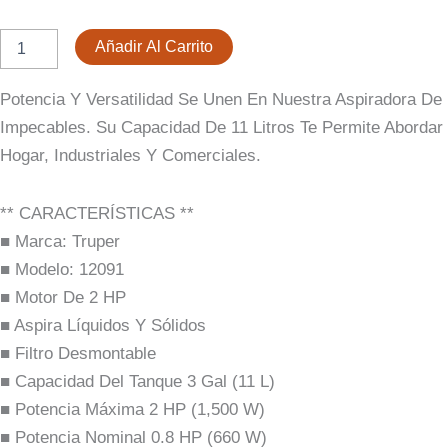
Profesional
De
Era:
Es:
11
Añadir Al Carrito
L
$ 463.875.
$ 199.900.
Para
Potencia Y Versatilidad Se Unen En Nuestra Aspiradora De
Sólidos
Y
Impecables. Su Capacidad De 11 Litros Te Permite Abordar 
Líquidos
Hogar, Industriales Y Comerciales.
2
Hp
Cantidad
** CARACTERÍSTICAS **
■ Marca: Truper
■ Modelo: 12091
■ Motor De 2 HP
■ Aspira Líquidos Y Sólidos
■ Filtro Desmontable
■ Capacidad Del Tanque 3 Gal (11 L)
■ Potencia Máxima 2 HP (1,500 W)
■ Potencia Nominal 0.8 HP (660 W)