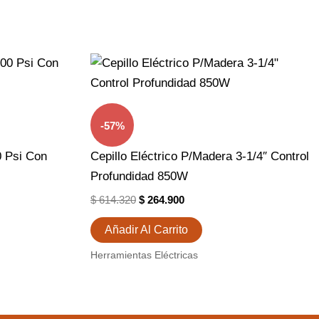
El
El
Precio
Precio
Original
Actual
Era:
Es:
$ 614.320.
$ 264.900.
-57%
0 Psi Con
Cepillo Eléctrico P/Madera 3-1/4″ Control
Profundidad 850W
$
614.320
$
264.900
Añadir Al Carrito
Herramientas Eléctricas