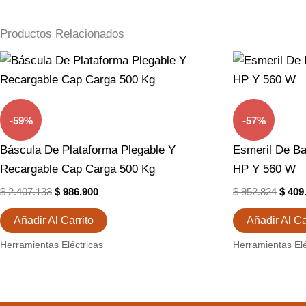
Productos Relacionados
El
El
El
Precio
Precio
Preci
Original
Actual
Origi
Era:
Es:
Era:
$ 2.407.133.
$ 986.900.
$ 952
-59%
-57%
Báscula De Plataforma Plegable Y
Esmeril De Ba
Recargable Cap Carga 500 Kg
HP Y 560 W
$
2.407.133
$
986.900
$
952.824
$
409
Añadir Al Carrito
Añadir Al Ca
Herramientas Eléctricas
Herramientas Elé