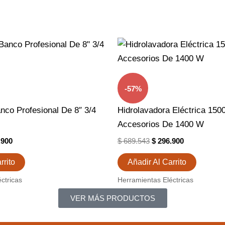
El
El
El
o
Precio
Precio
Precio
nal
Actual
Original
Actual
Es:
Era:
Es:
.824.
$ 409.900.
$ 689.543.
$ 296.900.
-57%
nco Profesional De 8″ 3/4
Hidrolavadora Eléctrica 150
Accesorios De 1400 W
.900
$
689.543
$
296.900
rrito
Añadir Al Carrito
ctricas
Herramientas Eléctricas
VER MÁS PRODUCTOS