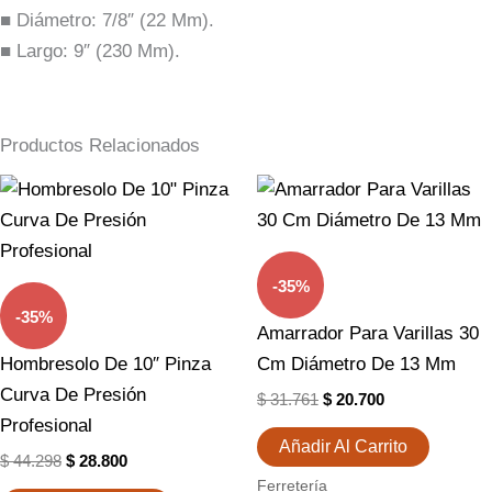
■ Diámetro: 7/8″ (22 Mm).
■ Largo: 9″ (230 Mm).
Productos Relacionados
El
El
El
El
Precio
Precio
Precio
Precio
Original
Actual
Original
Actual
Era:
Es:
Era:
Es:
$ 44.298.
$ 28.800.
$ 31.761.
$ 20.700.
-35%
-35%
Amarrador Para Varillas 30
Hombresolo De 10″ Pinza
Cm Diámetro De 13 Mm
Curva De Presión
$
31.761
$
20.700
Profesional
Añadir Al Carrito
$
44.298
$
28.800
Ferretería