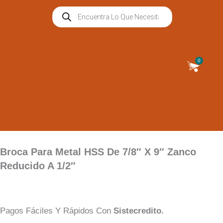
Ir
Búsqueda
Al
De
Productos
Contenido
0
Cart
Broca Para Metal HSS De 7/8″ X 9″ Zanco
Reducido A 1/2″
Pagos Fáciles Y Rápidos Con
Sistecredito.