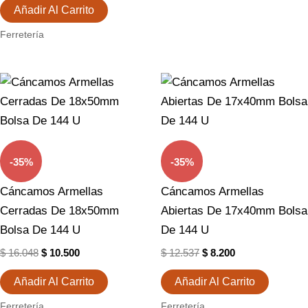
Añadir Al Carrito
Ferretería
El
El
El
El
Precio
Precio
Precio
Precio
Original
Actual
Original
Actual
Era:
Es:
Era:
Es:
$ 16.048.
$ 10.500.
$ 12.537.
$ 8.200.
-35%
-35%
Cáncamos Armellas
Cáncamos Armellas
Cerradas De 18x50mm
Abiertas De 17x40mm Bolsa
Bolsa De 144 U
De 144 U
$
16.048
$
10.500
$
12.537
$
8.200
Añadir Al Carrito
Añadir Al Carrito
Ferretería
Ferretería