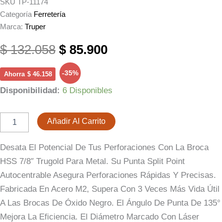
SKU
TP-11174
Categoría
Ferretería
Marca:
Truper
El
El
$
132.058
$
85.900
Precio
Precio
-35%
Ahorra
$
46.158
Original
Actual
Broca
Disponibilidad:
6 Disponibles
Para
Metal
Era:
Es:
HSS
Añadir Al Carrito
De
$ 132.058.
$ 85.900.
7/8"
Desata El Potencial De Tus Perforaciones Con La Broca
X
9"
HSS 7/8″ Trugold Para Metal. Su Punta Split Point
Zanco
Autocentrable Asegura Perforaciones Rápidas Y Precisas.
Reducido
A
Fabricada En Acero M2, Supera Con 3 Veces Más Vida Útil
1/2"
A Las Brocas De Óxido Negro. El Ángulo De Punta De 135°
Cantidad
Mejora La Eficiencia. El Diámetro Marcado Con Láser