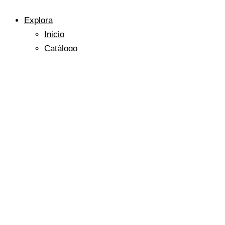
Explora
Inicio
Catálogo
Nuestras Categorías
Tu Carrito
Mi Cuenta
Conócenos Mejor
Sobre Nosotros
Únete A Nuestro Equipo
Términos Y Condiciones
Conéctate Con Nosotros
Preguntas Frecuentes
Contáctanos