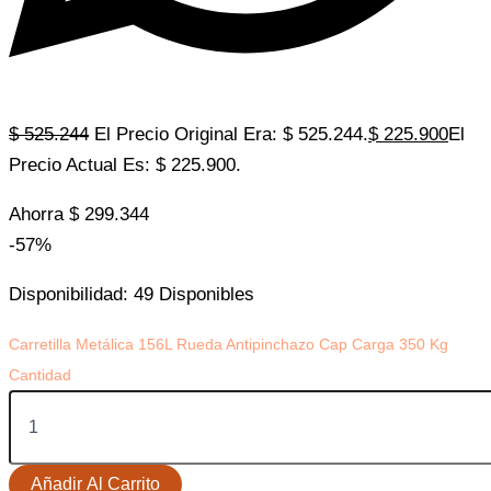
$
525.244
El Precio Original Era: $ 525.244.
$
225.900
El
Precio Actual Es: $ 225.900.
Ahorra
$
299.344
-57%
Disponibilidad:
49 Disponibles
Carretilla Metálica 156L Rueda Antipinchazo Cap Carga 350 Kg
Cantidad
Añadir Al Carrito