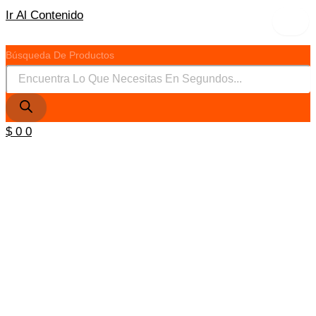
Ir Al Contenido
×
Búsqueda De Productos
$
0
0